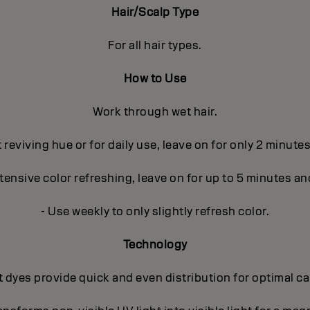
Hair/Scalp Type
For all hair types.
How to Use
Work through wet hair.
t reviving hue or for daily use, leave on for only 2 minute
ntensive color refreshing, leave on for up to 5 minutes an
- Use weekly to only slightly refresh color.
Technology
 dyes provide quick and even distribution for optimal c