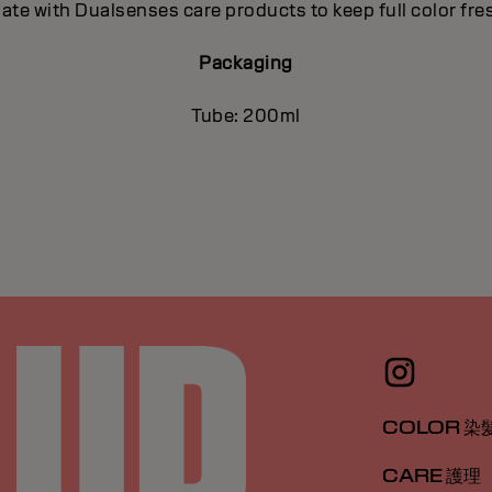
nate with Dualsenses care products to keep full color fr
Packaging
Tube: 200ml
COLOR 染
CARE 護理