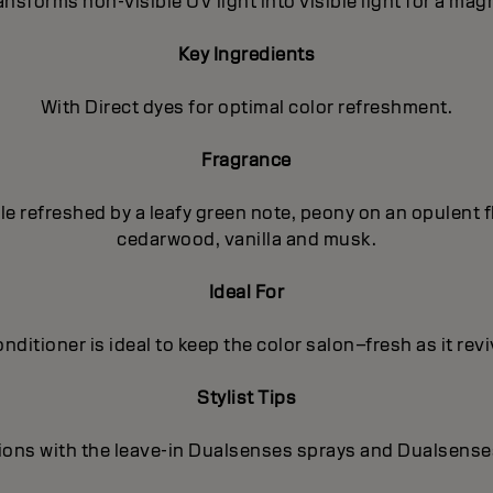
nsforms non-visible UV light into visible light for a magn
Key Ingredients
With Direct dyes for optimal color refreshment.
Fragrance
pple refreshed by a leafy green note, peony on an opulent
cedarwood, vanilla and musk.
Ideal For
nditioner is ideal to keep the color salon–fresh as it rev
Stylist Tips
ions with the leave-in Dualsenses sprays and Dualsense