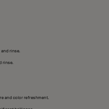
s and rinse.
d rinse.
are and color refreshment.