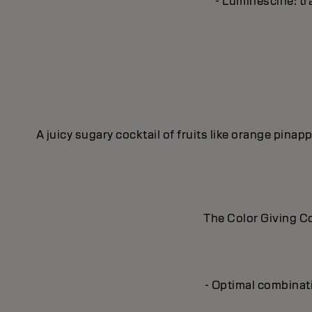
- Luminescine: tra
A juicy sugary cocktail of fruits like orange pina
The Color Giving Co
- Optimal combinat