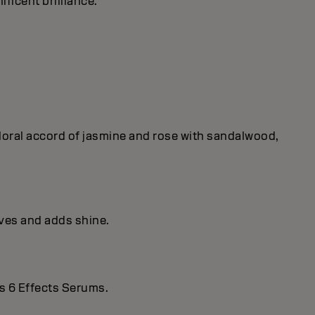
ificent brilliance.
 floral accord of jasmine and rose with sandalwood,
ives and adds shine.
s 6 Effects Serums.