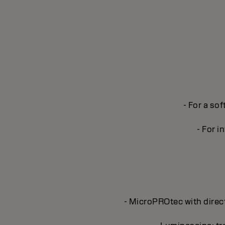
- For a sof
- For i
- MicroPROtec with direct