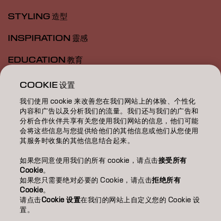
STYLING 造型
INSPIRATION 靈感
EDUCATION 教育
ABOUT 關於我們
COOKIE 设置
我们使用 cookie 来改善您在我们网站上的体验、个性化
SALON FINDER 搜尋髮廊
内容和广告以及分析我们的流量。我们还与我们的广告和
分析合作伙伴共享有关您使用我们网站的信息，他们可能
BECOME A PARTNER 成為合作夥伴
会将这些信息与您提供给他们的其他信息或他们从您使用
其服务时收集的其他信息结合起来。
CONTACT US 聯絡我們
如果您同意使用我们的所有 cookie，请点击
接受所有
Cookie
。
如果您只需要绝对必要的 Cookie，请点击
拒绝所有
Imprint
Privacy Policy
Cookie Policy
Terms Of Use
Cookie
。
Accessibility
请点击
Cookie 设置
在我们的网站上自定义您的 Cookie 设
置。