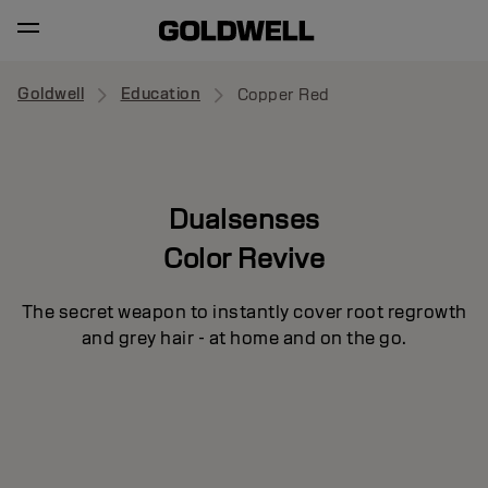
Goldwell
Education
Copper Red
Dualsenses
Color Revive
The secret weapon to instantly cover root regrowth
and grey hair - at home and on the go.