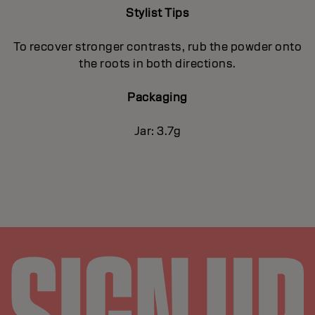
Stylist Tips
To recover stronger contrasts, rub the powder onto
the roots in both directions.
Packaging
Jar: 3.7g