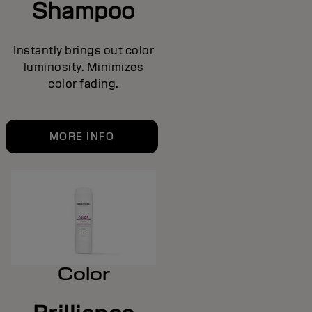
Shampoo
Instantly brings out color
luminosity. Minimizes
color fading.
MORE INFO
Color