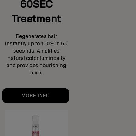
60SEC
Treatment
Regenerates hair
instantly up to 100% in 60
seconds. Amplifies
natural color luminosity
and provides nourishing
care.
MORE INFO