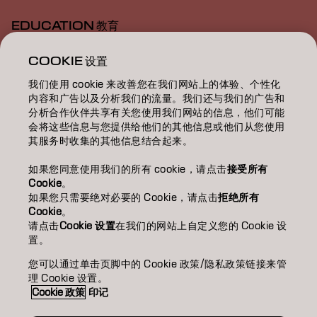
EDUCATION 教育
ABOUT 關於我們
COOKIE 设置
我们使用 cookie 来改善您在我们网站上的体验、个性化
SALON FINDER 搜尋髮廊
内容和广告以及分析我们的流量。我们还与我们的广告和
分析合作伙伴共享有关您使用我们网站的信息，他们可能
BECOME A PARTNER 成為合作夥伴
会将这些信息与您提供给他们的其他信息或他们从您使用
其服务时收集的其他信息结合起来。
CONTACT US 聯絡我們
如果您同意使用我们的所有 cookie，请点击
接受所有
Cookie
。
如果您只需要绝对必要的 Cookie，请点击
拒绝所有
Imprint
Privacy Policy
Cookie Policy
Terms Of Use
Cookie
。
Accessibility
请点击
Cookie 设置
在我们的网站上自定义您的 Cookie 设
置。
您可以通过单击页脚中的 Cookie 政策/隐私政策链接来管
HK | Chinese (Traditional)
理 Cookie 设置。
Cookie 政策
印记