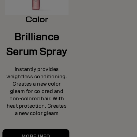
Color
Brilliance
Serum Spray
Instantly provides
weightless conditioning.
Creates a new color
gleam for colored and
non-colored hair. With
heat protection. Creates
a new color gleam
MORE INFO