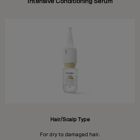
Intensive Conditioning Serum
Hair/Scalp Type
For dry to damaged hair.