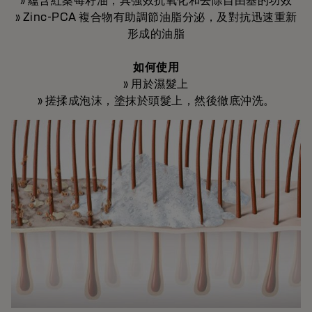
» 蘊含紅桑莓籽油，具強效抗氧化和去除自由基的功效
» Zinc-PCA 複合物有助調節油脂分泌，及對抗迅速重新
形成的油脂
如何使用
» 用於濕髮上
» 搓揉成泡沫，塗抹於頭髮上，然後徹底沖洗。