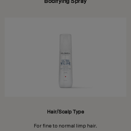
Bodifying Spray
Hair/Scalp Type
For fine to normal limp hair.