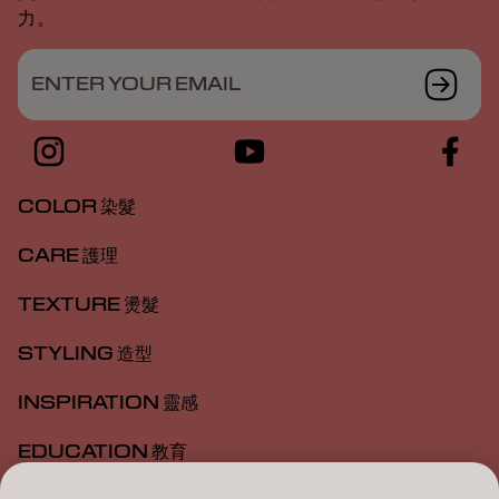
力。
ENTER YOUR EMAIL
COLOR 染髮
CARE 護理
TEXTURE 燙髮
STYLING 造型
INSPIRATION 靈感
EDUCATION 教育