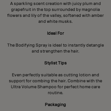
A sparkling scent creation with juicy plum and
grapefruit in the top surrounded by magnolia
flowers and lily of the valley, softened with amber
and white musks.
Ideal For
The Bodifying Spray is ideal to instantly detangle
and strengthen the hair.
Stylist Tips
Even perfectly suitable as cutting lotion and
support for combing the hair. Combine with the
Ultra Volume Shampoo for perfect home care
routine.
Packaging