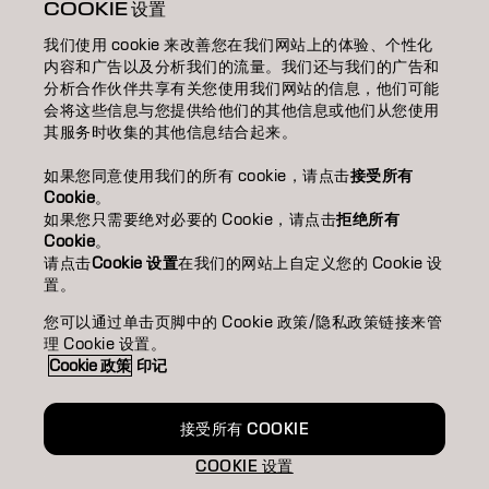
ABOUT 關於我們
COOKIE 设置
我们使用 cookie 来改善您在我们网站上的体验、个性化
SALON FINDER 搜尋髮廊
内容和广告以及分析我们的流量。我们还与我们的广告和
分析合作伙伴共享有关您使用我们网站的信息，他们可能
BECOME A PARTNER 成為合作夥伴
会将这些信息与您提供给他们的其他信息或他们从您使用
其服务时收集的其他信息结合起来。
CONTACT US 聯絡我們
如果您同意使用我们的所有 cookie，请点击
接受所有
Cookie
。
如果您只需要绝对必要的 Cookie，请点击
拒绝所有
Imprint
Privacy Policy
Cookie Policy
Terms Of Use
Cookie
。
Accessibility
请点击
Cookie 设置
在我们的网站上自定义您的 Cookie 设
置。
您可以通过单击页脚中的 Cookie 政策/隐私政策链接来管
HK | Chinese (Traditional)
理 Cookie 设置。
Cookie 政策
印记
Goldwell is part of
接受所有 COOKIE
COOKIE 设置