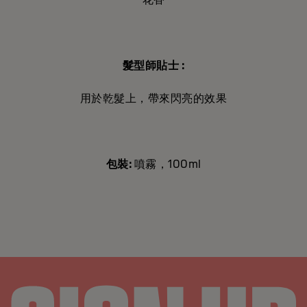
髮型師貼士 :
用於乾髮上，帶來閃亮的效果
包裝:
噴霧，100ml