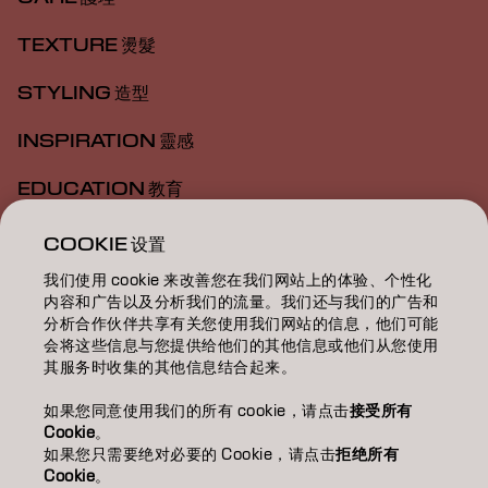
TEXTURE 燙髮
STYLING 造型
INSPIRATION 靈感
EDUCATION 教育
ABOUT 關於我們
COOKIE 设置
我们使用 cookie 来改善您在我们网站上的体验、个性化
SALON FINDER 搜尋髮廊
内容和广告以及分析我们的流量。我们还与我们的广告和
分析合作伙伴共享有关您使用我们网站的信息，他们可能
BECOME A PARTNER 成為合作夥伴
会将这些信息与您提供给他们的其他信息或他们从您使用
其服务时收集的其他信息结合起来。
CONTACT US 聯絡我們
如果您同意使用我们的所有 cookie，请点击
接受所有
Cookie
。
如果您只需要绝对必要的 Cookie，请点击
拒绝所有
Imprint
Privacy Policy
Cookie Policy
Terms Of Use
Cookie
。
Accessibility