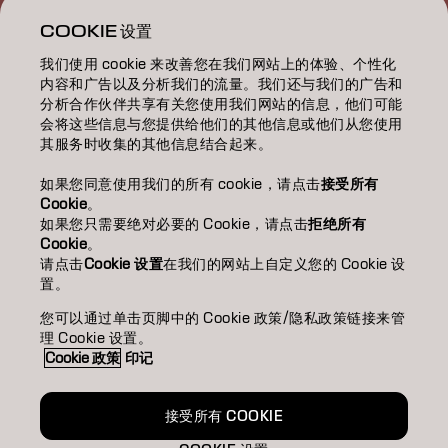
ABOUT 關於我們
COOKIE 设置
我们使用 cookie 来改善您在我们网站上的体验、个性化
SALON FINDER 搜尋髮廊
内容和广告以及分析我们的流量。我们还与我们的广告和
分析合作伙伴共享有关您使用我们网站的信息，他们可能
BECOME A PARTNER 成為合作夥伴
会将这些信息与您提供给他们的其他信息或他们从您使用
其服务时收集的其他信息结合起来。
CONTACT US 聯絡我們
如果您同意使用我们的所有 cookie，请点击
接受所有
Cookie
。
如果您只需要绝对必要的 Cookie，请点击
拒绝所有
Imprint
Privacy Policy
Cookie Policy
Terms Of Use
Cookie
。
Accessibility
请点击
Cookie 设置
在我们的网站上自定义您的 Cookie 设
置。
您可以通过单击页脚中的 Cookie 政策/隐私政策链接来管
HK | Chinese (Traditional)
理 Cookie 设置。
Cookie 政策
印记
Goldwell is part of
接受所有 COOKIE