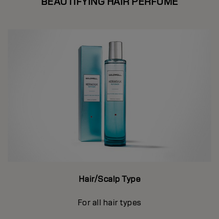
BEAUTIFYING HAIR PERFUME
Hair/Scalp Type
For all hair types