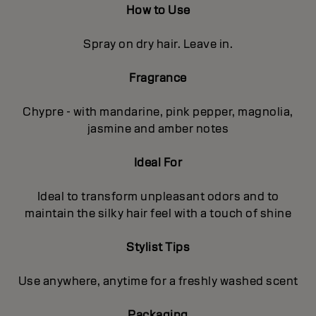
How to Use
Spray on dry hair. Leave in.
Fragrance
Chypre - with mandarine, pink pepper, magnolia,
jasmine and amber notes
Ideal For
Ideal to transform unpleasant odors and to
maintain the silky hair feel with a touch of shine
Stylist Tips
Use anywhere, anytime for a freshly washed scent
Packaging