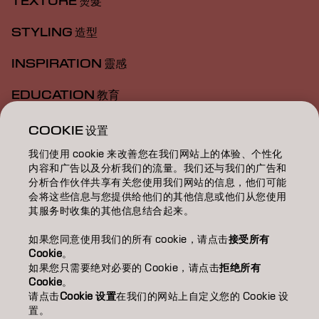
TEXTURE 燙髮
STYLING 造型
INSPIRATION 靈感
EDUCATION 教育
ABOUT 關於我們
COOKIE 设置
我们使用 cookie 来改善您在我们网站上的体验、个性化
SALON FINDER 搜尋髮廊
内容和广告以及分析我们的流量。我们还与我们的广告和
分析合作伙伴共享有关您使用我们网站的信息，他们可能
BECOME A PARTNER 成為合作夥伴
会将这些信息与您提供给他们的其他信息或他们从您使用
其服务时收集的其他信息结合起来。
CONTACT US 聯絡我們
如果您同意使用我们的所有 cookie，请点击
接受所有
Cookie
。
如果您只需要绝对必要的 Cookie，请点击
拒绝所有
Imprint
Privacy Policy
Cookie Policy
Terms Of Use
Cookie
。
Accessibility
请点击
Cookie 设置
在我们的网站上自定义您的 Cookie 设
置。