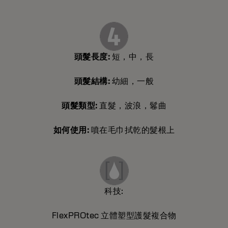
頭髮長度:
短，中，長
頭髮結構:
幼細，一般
頭髮類型:
直髮，波浪，鬈曲
如何使用:
噴在毛巾拭乾的髮根上
科技:
FlexPROtec 立體塑型護髮複合物