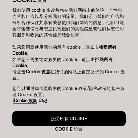
COOKIE 设置
我们使用 cookie 来改善您在我们网站上的体验、个性化
SALON FINDER 搜尋髮廊
内容和广告以及分析我们的流量。我们还与我们的广告和
分析合作伙伴共享有关您使用我们网站的信息，他们可能
BECOME A PARTNER 成為合作夥伴
会将这些信息与您提供给他们的其他信息或他们从您使用
其服务时收集的其他信息结合起来。
CONTACT US 聯絡我們
如果您同意使用我们的所有 cookie，请点击
接受所有
Cookie
。
如果您只需要绝对必要的 Cookie，请点击
拒绝所有
Imprint
Privacy Policy
Cookie Policy
Terms Of Use
Cookie
。
Accessibility
请点击
Cookie 设置
在我们的网站上自定义您的 Cookie 设
置。
您可以通过单击页脚中的 Cookie 政策/隐私政策链接来管
HK | Chinese (Traditional)
理 Cookie 设置。
Cookie 政策
印记
Goldwell is part of
接受所有 COOKIE
COOKIE 设置