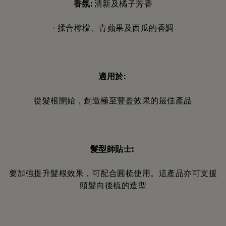
香氛:
清新及橘子芳香
- 揉合檸檬、青蘋果及西瓜的香調
適用於
:
從髮根開始，創造極至豐盈效果的最佳產品
髮型師貼士:
要加強提升髮根效果，可配合圓梳使用。這產品亦可支援
頭髮向後梳的造型