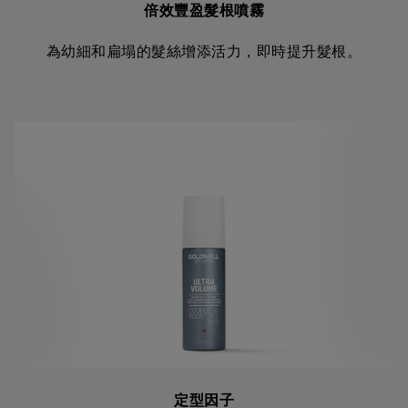
倍效豐盈髮根噴霧
為幼細和扁塌的髮絲增添活力，即時提升髮根。
定型因子