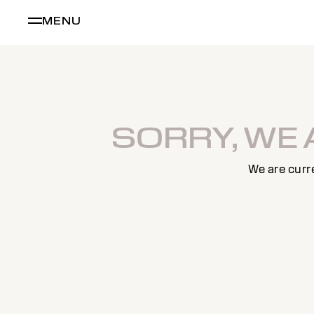
MENU
SORRY, WE
We are curr