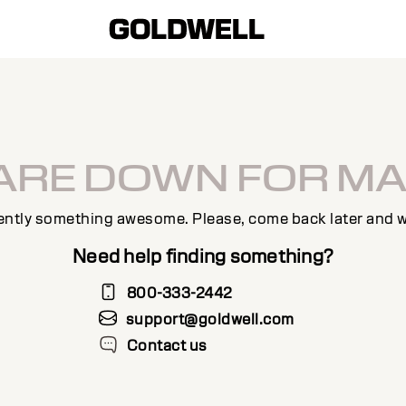
 ARE DOWN FOR M
ently something awesome. Please, come back later and w
Need help finding something?
800-333-2442
support@goldwell.com
Contact us