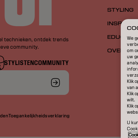
STYLING
INSPIRATI
COO
EDUCATI
We g
el technieken, ontdek trends
verb
sieve community.
OVER
om o
uw g
STYLISTENCOMMUNITY
anal
infor
verz
Klik 
van a
Klik 
wilt.
Klik 
websi
rden
Toegankelijkheidsverklaring
U kun
Cooki
Cook