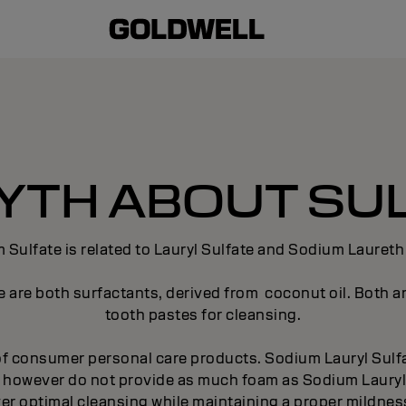
YTH ABOUT SU
 Sulfate is related to Lauryl Sulfate and Sodium Laureth
 are both surfactants, derived from coconut oil. Both 
tooth pastes for cleansing.
 of consumer personal care products. Sodium Lauryl Sulfa
in however do not provide as much foam as Sodium Laury
ver optimal cleansing while maintaining a proper mildne