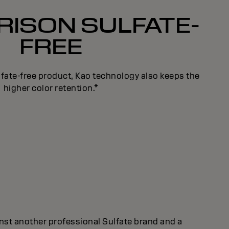
ISON SULFATE-
FREE
lfate-free product, Kao technology also keeps the
higher color retention.*
st another professional Sulfate brand and a