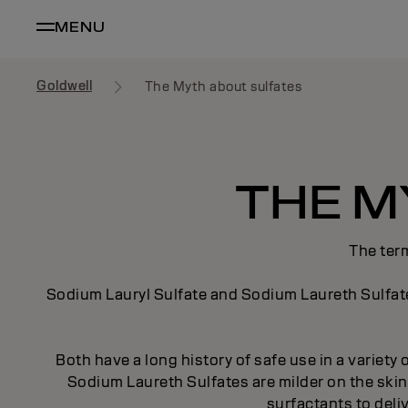
MENU
Goldwell
The Myth about sulfates
THE M
The term
Sodium Lauryl Sulfate and Sodium Laureth Sulfate
Both have a long history of safe use in a variety
Sodium Laureth Sulfates are milder on the sk
surfactants to deli