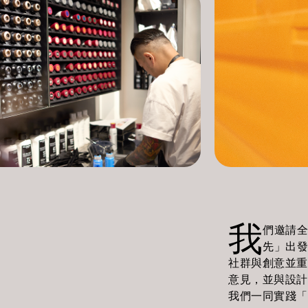
我
們邀請全
先」出發
社群與創意並重
意見，並與設計
我們一同實踐「