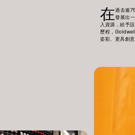
在
過去逾7
發展出一
入資源，給予設
歷程，Goldw
姿彩、更具創意