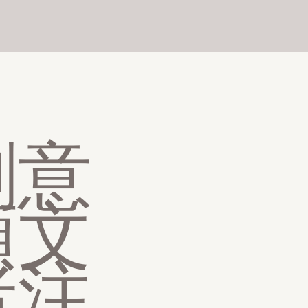
創意
領文
者注