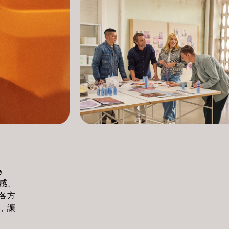
為
感、
各方
，讓