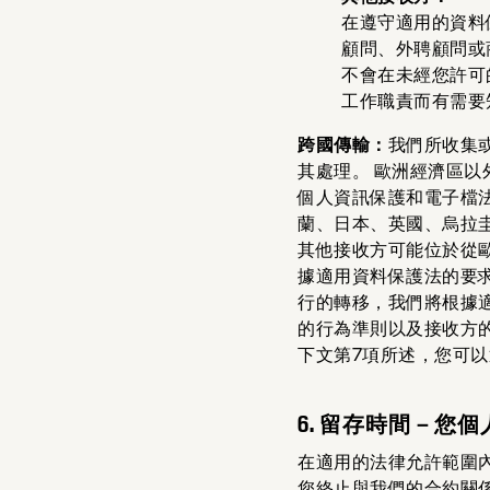
在遵守適用的資料
顧問、外聘顧問或
不會在未經您許可
工作職責而有需要
跨國傳輸：
我們所收集
其處理。 歐洲經濟區
個人資訊保護和電子檔
蘭、日本、英國、烏拉
其他接收方可能位於從
據適用資料保護法的要求
行的轉移，我們將根據
的行為準則以及接收方
下文第7項所述，您可
6. 留存時間－您
在適用的法律允許範圍
您終止與我們的合約關