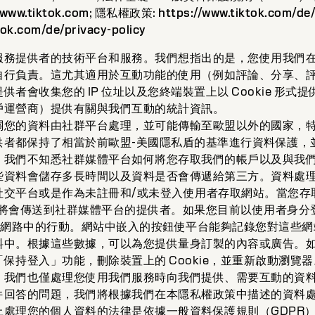
/www.tiktok.com
; 隱私權政策:
https://www.tiktok.com/de/
tok.com/de/privacy-policy
服務提供者的技術平台和服務。我們想指出的是，您使用我們
自行負責。這尤其適用於互動功能的使用（例如評論、分享、
者會收集您的 IP 位址以及您終端裝置上以 Cookie 形式
戶運營商）提供有關與我們互動的統計資訊。
關您的資料由社群平台處理，並可能傳輸至歐盟以外的國家，
供者都保持了相當於前歐盟-美國隱私盾的基準進行資料保護，
。我們不知悉社群媒體平台如何將您存取我們的帳戶以及與我
些資料會儲存多長時間以及資料是否會傳遞給第三方。資料處
社交平台或是作為未註冊和/或未登入使用者存取網站。當您存
位址將會傳送到社群媒體平台的提供者。如果您目前以使用者身
蹤您在網路中的行動。網站中嵌入的按鈕使平台能夠記錄您對這些
料中。根據這些數據，可以為您提供量身訂製的內容或廣告。
保持登入」功能，刪除裝置上的 Cookie，並重新啟動瀏覽器
，我們也僅處理您使用我們服務時向我們提供、需要互動的資
件回答的問題，我們將根據我們在本隱私權政策中描述的資料
處理您的個人資料的法律是依據一般資料保護規則（GDPR）