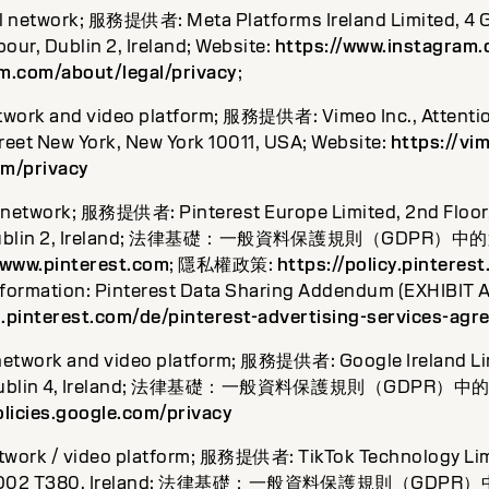
al network; 服務提供者: Meta Platforms Ireland Limited, 4 
our, Dublin 2, Ireland; Website:
https://www.instagram
am.com/about/legal/privacy
;
twork and video platform; 服務提供者: Vimeo Inc., Attentio
reet New York, New York 10011, USA; Website:
https://vi
om/privacy
l network; 服務提供者: Pinterest Europe Limited, 2nd Floor
t, Dublin 2, Ireland; 法律基礎：一般資料保護規則（GDPR）
/www.pinterest.com
; 隱私權政策:
https://policy.pinteres
Information: Pinterest Data Sharing Addendum (EXHIBIT A
s.pinterest.com/de/pinterest-advertising-services-agr
 network and video platform; 服務提供者: Google Ireland L
t, Dublin 4, Ireland; 法律基礎：一般資料保護規則（GDPR）
olicies.google.com/privacy
etwork / video platform; 服務提供者: TikTok Technology Limi
lin, D02 T380, Ireland; 法律基礎：一般資料保護規則（GDP