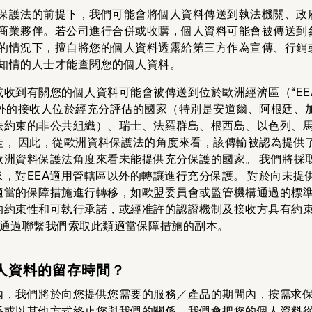
保護法的前提下，我們可能會將個人資料傳送到執法機關、政
商業夥伴。若公司進行合併或收購，個人資料可能會被傳送到
的情況下，擅自將您的個人資料透露給第三方作為宣傳、行銷
知情的人士才能查閱您的個人資料。
或收到有關您的個人資料可能會被傳送到位於歐洲經濟區（“EE
以外的接收人位於經充分評估的國家（特別是安道爾、阿根廷、
法約束的非公共組織）、瑞士、法羅群島、根西島、以色列、
圭， 因此，從歐洲資料保護法的角度來看，該傳輸被認為提供
歐洲資料保護法角度來看未能提供充分保護的國家。 我們將採
，對EEA適用管轄區以外的轉讓進行充分保護。 對於向未提
適當的保障措施進行轉移，如歐盟委員會或監管機構通過的標
的約束性和可執行承諾，或經准許的認證機制及接收方具有約束
以通過聯繫我們索取此類適當保障措施的副本。
個人資料的留存時間？
內，我們將於向您提供您需要的服務／產品的期間內，按需求
係或以其他方式終止您與我們的關係，我們會把您的個人資料