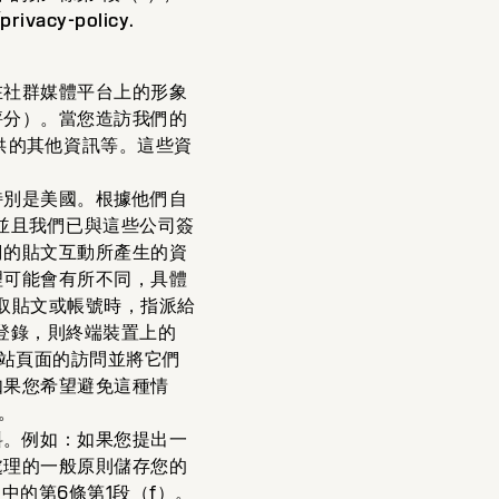
privacy-policy
.
在社群媒體平台上的形象
評分）。當您造訪我們的
提供的其他資訊等。這些資
特別是美國。根據他們自
並且我們已與這些公司簽
們的貼文互動所產生的資
理可能會有所不同，具體
取貼文或帳號時，指派給
分登錄，則終端裝置上的
網站頁面的訪問並將它們
如果您希望避免這種情
。
料。例如：如果您提出一
處理的一般原則儲存您的
中的第6條第1段（f）。