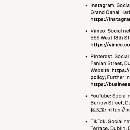
Instagram: Soci
Grand Canal Harb
https://instagr
Vimeo: Social ne
555 West 18th St
https://vimeo.c
Pinterest: Socia
Fenian Stree
Website:
https:/
policy
; Further 
https://busines
YouTube: Social
Barrow Stree
權政策:
https://p
TikTok: Social n
Terrace, Dub