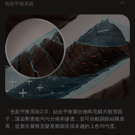
色彩平衡系統
「色彩平衡系統2.0」結合平衡聚合物和毛鱗片順滑因
子，讓染劑更能均勻分佈和滲透，並可自動調節結構差
異，從新生髮根至髮尾都能呈現卓越的上色均勻度。