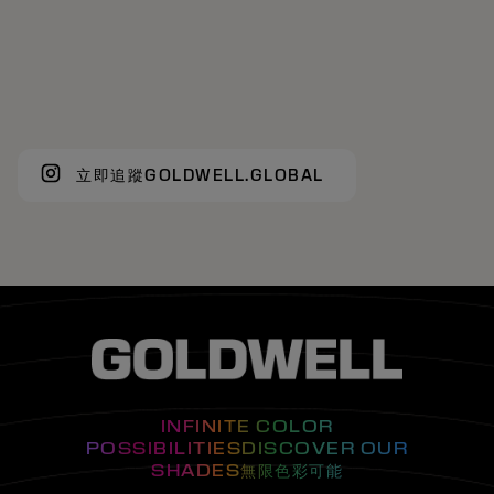
立即追蹤GOLDWELL.GLOBAL
INFINITE COLOR
POSSIBILITIESDISCOVER OUR
SHADES無限色彩可能