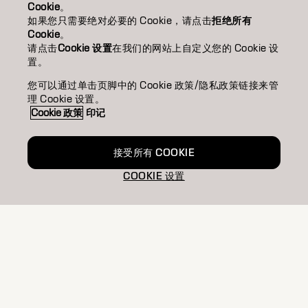
Cookie
。
造型/STYLING
如果您只需要绝对必要的 Cookie，请点击
拒绝所有
Cookie
。
请点击
Cookie 设置
在我们的网站上自定义您的 Cookie 设
靈感/INSPIRATION
置。
教育/EDUCATION
您可以通过单击页脚中的 Cookie 政策/隐私政策链接来管
理 Cookie 设置。
關於我們/ABOUT
Cookie 政策
印记
成為合作夥伴
接受所有 COOKIE
聯絡我們
COOKIE 设置
Imprint
Privacy Policy
Cookie Policy
Terms Of Use
Accessibility
TW | Chinese (Traditional)