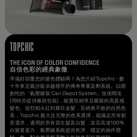
TOPCHIC
THE ICON OF COLOR CONFIDENCE
自信色彩的經典象徵
準備好顛覆您的髮色體驗嗎？為您介紹Topchic - 數
十年來定義沙龍卓越標竿的傳奇專業染劑系統。以開
創性的「氣壓罐裝 Can Depot System」技術聞名
(同時亦提供條狀包裝)，能實現精準且耀眼的高質感
髮色。從烈焰火紅到耀目金髮，至經典不敗的自然色
系，Topchic 龐大且完整的色系選擇，能滿足所有創
意需求，適用於所有原生髮及白髮，並且高達100%
白髮遮蓋力，氣壓罐系統提供乾淨、穩定的操作體