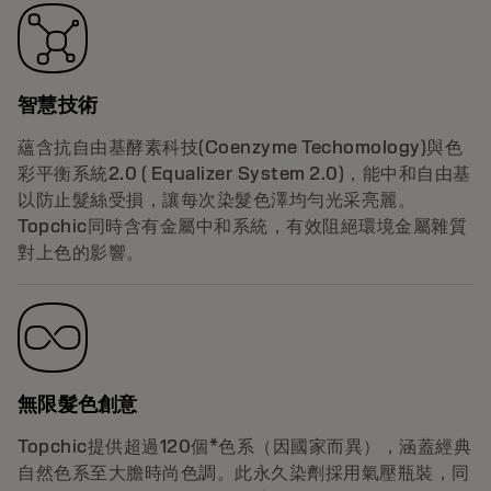
智慧技術
蘊含抗自由基酵素科技(Coenzyme Techomology)與色
彩平衡系統2.0 ( Equalizer System 2.0)，能中和自由基
以防止髮絲受損，讓每次染髮色澤均勻光采亮麗。
Topchic同時含有金屬中和系統，有效阻絕環境金屬雜質
對上色的影響。
無限髮色創意
Topchic提供超過120個*色系（因國家而異），涵蓋經典
自然色系至大膽時尚色調。此永久染劑採用氣壓瓶裝，同