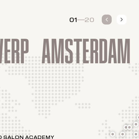
01
20
-
ERP
AMSTERDAM
O SALON ACADEMY