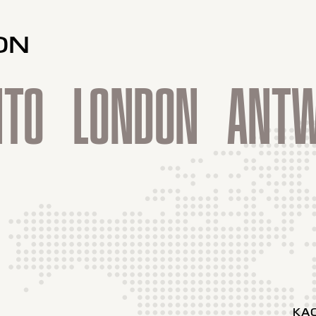
ON
NTO
LONDON
ANTW
KA