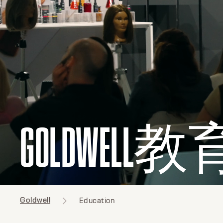
GOLDWELL教
Goldwell
Education