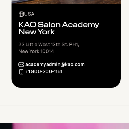
USA
KAO Salon Academy
New York
22 Little West 12th St. PH1,
New York 10014
academyadmin@kao.com
+1 800-200-1151