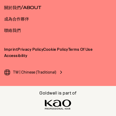
關於我們/ABOUT
成為合作夥伴
聯絡我們
Imprint
Privacy Policy
Cookie Policy
Terms Of Use
Accessibility
TW | Chinese (Traditional)
Goldwell is part of