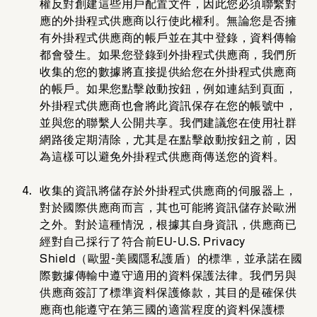
權反對創建這些用戶配置文件，因此您必須聯繫對
應的外掛程式供應商以行使此權利。無論您是否擁
有外掛程式供應商的帳戶並在其中登錄，資料傳輸
都會發生。如果您登錄到外掛程式供應商，我們所
收集的您的數據將直接提供給您在外掛程式供應商
的帳戶。如果您點擊啟動按鈕，例如連結到頁面，
外掛程式供應商也會將此資訊保存在您的帳號中，
並與您的聯繫人公開共享。我們建議您在使用社群
網路後定期清除，尤其是在點擊啟動按鈕之前，因
為這樣可以避免外掛程式供應商傳送您的資料。
收集的資訊將儲存於外掛程式供應商的伺服器上，
對於國際供應商而言，其也可能將資訊儲存於歐洲
之外。對於這種情況，根據其自身資訊，供應商已
經對自己採行了符合前EU-U.S. Privacy
Shield（歐盟-美國隱私護盾）的標準，並承諾在國
際數據傳輸中遵守適用的資料保護法律。我們另與
供應商簽訂了標準資料保護條款，其目的是確保供
應商也能遵守在第三國的適當程度的資料保護標