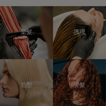
染髮
護理
造型
燙髮