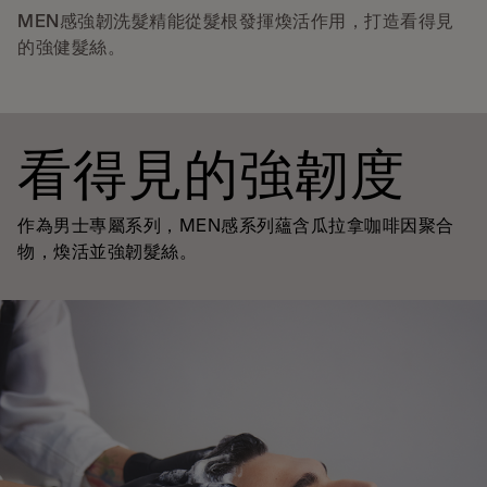
MEN感強韌洗髮精能從髮根發揮煥活作用，打造看得見
的強健髮絲。
看得見的強韌度
作為男士專屬系列，MEN感系列蘊含瓜拉拿咖啡因聚合
物，煥活並強韌髮絲。