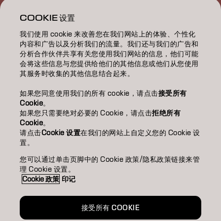
教育/EDUCATION
COOKIE 设置
我们使用 cookie 来改善您在我们网站上的体验、个性化
關於我們/ABOUT
内容和广告以及分析我们的流量。我们还与我们的广告和
分析合作伙伴共享有关您使用我们网站的信息，他们可能
成為合作夥伴
会将这些信息与您提供给他们的其他信息或他们从您使用
其服务时收集的其他信息结合起来。
聯絡我們
如果您同意使用我们的所有 cookie，请点击
接受所有
Cookie
。
如果您只需要绝对必要的 Cookie，请点击
拒绝所有
Imprint
Privacy Policy
Cookie Policy
Terms Of Use
Cookie
。
Accessibility
请点击
Cookie 设置
在我们的网站上自定义您的 Cookie 设
置。
您可以通过单击页脚中的 Cookie 政策/隐私政策链接来管
TW | Chinese (Traditional)
理 Cookie 设置。
Cookie 政策
印记
Goldwell is part of
接受所有 COOKIE