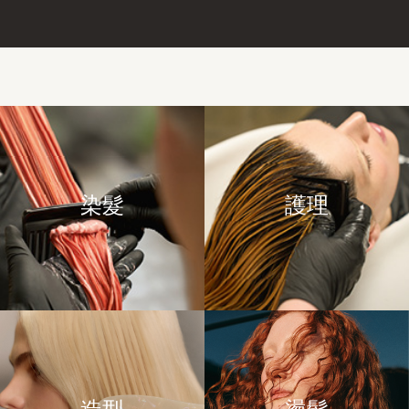
染髮
護理
造型
燙髮