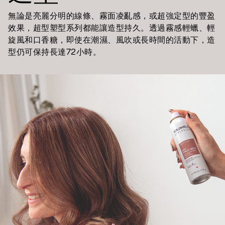
無論是亮麗分明的線條、霧面凌亂感，或超強定型的豐盈
效果，超型塑型系列都能讓造型持久。透過霧感輕蠟、輕
旋風和口香糖，即使在潮濕、風吹或長時間的活動下，造
型仍可保持長達72小時。