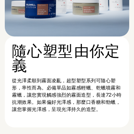
隨心塑型 由你定
義
從光澤柔順到霧面凌亂，超型塑型系列可隨心塑
形，率性而為。必備單品如霧感輕蠟、乾蠟噴霧和
霧蠟，讓您實現觸感強烈的霧面造型，長達72小時
抗潮效果。如果偏好光澤感，那麼口香糖和勁蠟，
讓您掌握光澤感，呈現光澤持久的造型。