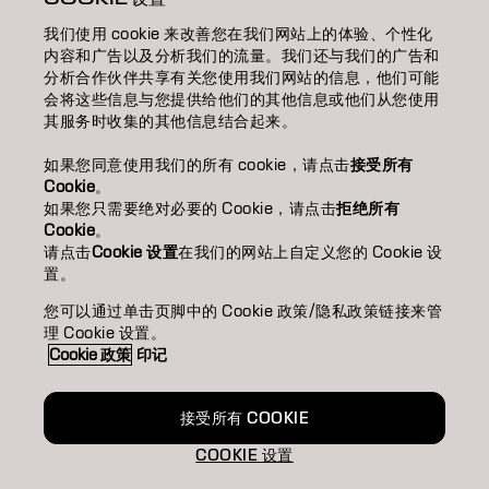
我们使用 cookie 来改善您在我们网站上的体验、个性化
關於我們/ABOUT
内容和广告以及分析我们的流量。我们还与我们的广告和
分析合作伙伴共享有关您使用我们网站的信息，他们可能
成為合作夥伴
会将这些信息与您提供给他们的其他信息或他们从您使用
其服务时收集的其他信息结合起来。
聯絡我們
如果您同意使用我们的所有 cookie，请点击
接受所有
Cookie
。
如果您只需要绝对必要的 Cookie，请点击
拒绝所有
Imprint
Privacy Policy
Cookie Policy
Terms Of Use
Cookie
。
Accessibility
请点击
Cookie 设置
在我们的网站上自定义您的 Cookie 设
置。
您可以通过单击页脚中的 Cookie 政策/隐私政策链接来管
TW | Chinese (Traditional)
理 Cookie 设置。
Cookie 政策
印记
Goldwell is part of
接受所有 COOKIE
COOKIE 设置