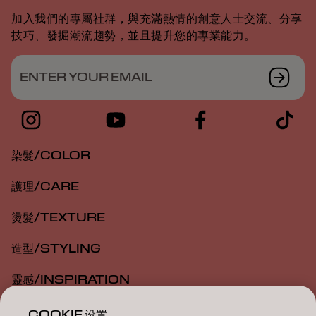
加入我們的專屬社群，與充滿熱情的創意人士交流、分享
技巧、發掘潮流趨勢，並且提升您的專業能力。
ENTER YOUR EMAIL
染髮/COLOR
護理/CARE
燙髮/TEXTURE
造型/STYLING
靈感/INSPIRATION
教育/EDUCATION
COOKIE 设置