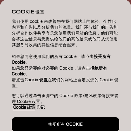
教育/EDUCATION
COOKIE 设置
我们使用 cookie 来改善您在我们网站上的体验、个性化
關於我們/ABOUT
内容和广告以及分析我们的流量。我们还与我们的广告和
分析合作伙伴共享有关您使用我们网站的信息，他们可能
成為合作夥伴
会将这些信息与您提供给他们的其他信息或他们从您使用
其服务时收集的其他信息结合起来。
聯絡我們
如果您同意使用我们的所有 cookie，请点击
接受所有
Cookie
。
如果您只需要绝对必要的 Cookie，请点击
拒绝所有
Imprint
Privacy Policy
Cookie Policy
Terms Of Use
Cookie
。
Accessibility
请点击
Cookie 设置
在我们的网站上自定义您的 Cookie 设
置。
您可以通过单击页脚中的 Cookie 政策/隐私政策链接来管
TW | Chinese (Traditional)
理 Cookie 设置。
Cookie 政策
印记
Goldwell is part of
接受所有 COOKIE