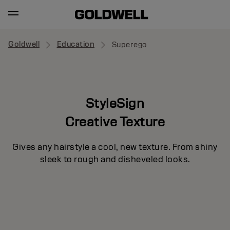
Goldwell
Education
Superego
StyleSign
Creative Texture
Gives any hairstyle a cool, new texture. From shiny
sleek to rough and disheveled looks.