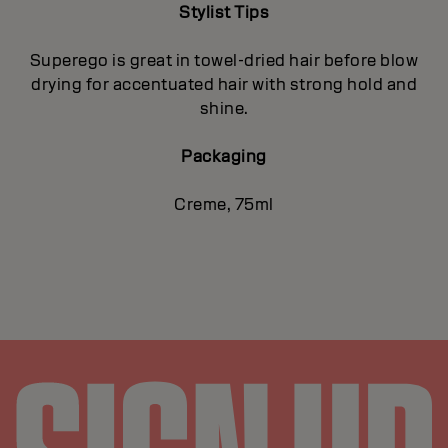
Stylist Tips
Superego is great in towel-dried hair before blow
drying for accentuated hair with strong hold and
shine.
Packaging
Creme, 75ml