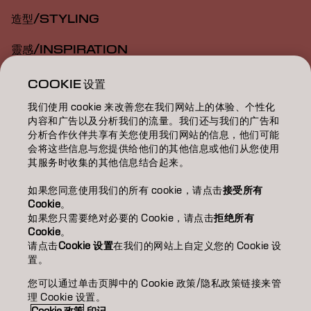
造型/STYLING
靈感/INSPIRATION
教育/EDUCATION
COOKIE 设置
我们使用 cookie 来改善您在我们网站上的体验、个性化
關於我們/ABOUT
内容和广告以及分析我们的流量。我们还与我们的广告和
分析合作伙伴共享有关您使用我们网站的信息，他们可能
成為合作夥伴
会将这些信息与您提供给他们的其他信息或他们从您使用
其服务时收集的其他信息结合起来。
聯絡我們
如果您同意使用我们的所有 cookie，请点击
接受所有
Cookie
。
如果您只需要绝对必要的 Cookie，请点击
拒绝所有
Imprint
Privacy Policy
Cookie Policy
Terms Of Use
Cookie
。
Accessibility
请点击
Cookie 设置
在我们的网站上自定义您的 Cookie 设
置。
您可以通过单击页脚中的 Cookie 政策/隐私政策链接来管
TW | Chinese (Traditional)
理 Cookie 设置。