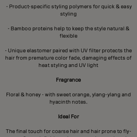
- Product-specific styling polymers for quick & easy
styling
- Bamboo proteins help to keep the style natural &
flexible
- Unique elastomer paired with UV filter protects the
hair from premature color fade, damaging effects of
heat styling and UV light
Fragrance
Floral & honey - with sweet orange, ylang-ylang and
hyacinth notes.
Ideal For
The final touch for coarse hair and hair prone to fly-