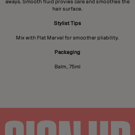
aways. Smooth fluid provies care and smoothes the
hair surface.
Stylist Tips
Mix with Flat Marvel for smoother pliability.
Packaging
Balm, 75ml