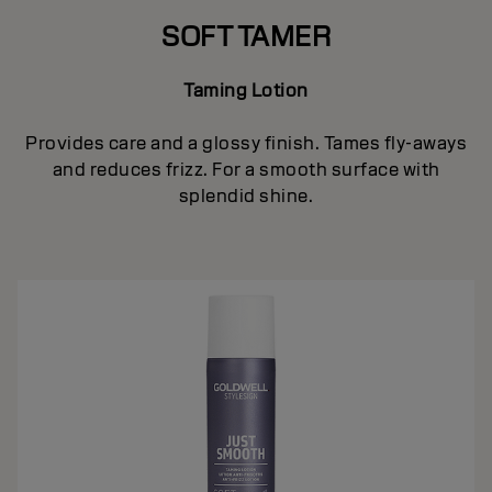
SOFT TAMER
Taming Lotion
Provides care and a glossy finish. Tames fly-aways
and reduces frizz. For a smooth surface with
splendid shine.