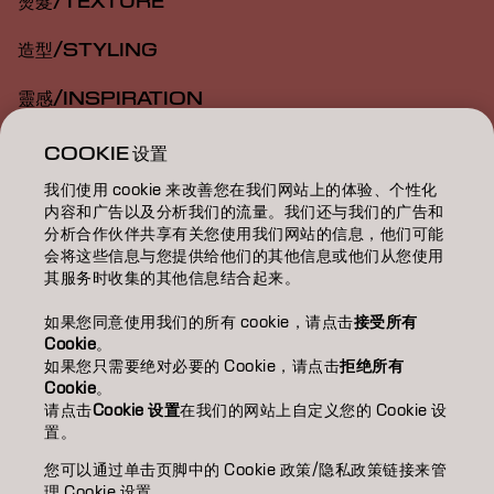
燙髮/TEXTURE
造型/STYLING
靈感/INSPIRATION
教育/EDUCATION
COOKIE 设置
我们使用 cookie 来改善您在我们网站上的体验、个性化
關於我們/ABOUT
内容和广告以及分析我们的流量。我们还与我们的广告和
分析合作伙伴共享有关您使用我们网站的信息，他们可能
成為合作夥伴
会将这些信息与您提供给他们的其他信息或他们从您使用
其服务时收集的其他信息结合起来。
聯絡我們
如果您同意使用我们的所有 cookie，请点击
接受所有
Cookie
。
如果您只需要绝对必要的 Cookie，请点击
拒绝所有
Imprint
Privacy Policy
Cookie Policy
Terms Of Use
Cookie
。
Accessibility
请点击
Cookie 设置
在我们的网站上自定义您的 Cookie 设
置。
您可以通过单击页脚中的 Cookie 政策/隐私政策链接来管
TW | Chinese (Traditional)
理 Cookie 设置。