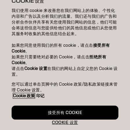
COOKIE 设置
我们使用 cookie 来改善您在我们网站上的体验、个性化
關於我們/ABOUT
内容和广告以及分析我们的流量。我们还与我们的广告和
分析合作伙伴共享有关您使用我们网站的信息，他们可能
成為合作夥伴
会将这些信息与您提供给他们的其他信息或他们从您使用
其服务时收集的其他信息结合起来。
聯絡我們
如果您同意使用我们的所有 cookie，请点击
接受所有
Cookie
。
如果您只需要绝对必要的 Cookie，请点击
拒绝所有
Imprint
Privacy Policy
Cookie Policy
Terms Of Use
Cookie
。
Accessibility
请点击
Cookie 设置
在我们的网站上自定义您的 Cookie 设
置。
您可以通过单击页脚中的 Cookie 政策/隐私政策链接来管
TW | Chinese (Traditional)
理 Cookie 设置。
Cookie 政策
印记
Goldwell is part of
接受所有 COOKIE
COOKIE 设置