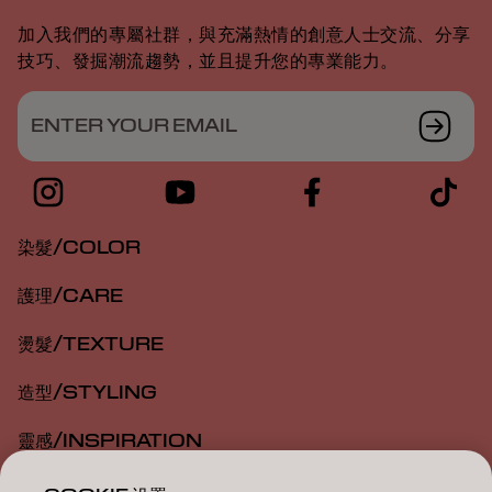
加入我們的專屬社群，與充滿熱情的創意人士交流、分享
技巧、發掘潮流趨勢，並且提升您的專業能力。
ENTER YOUR EMAIL
染髮/COLOR
護理/CARE
燙髮/TEXTURE
造型/STYLING
靈感/INSPIRATION
教育/EDUCATION