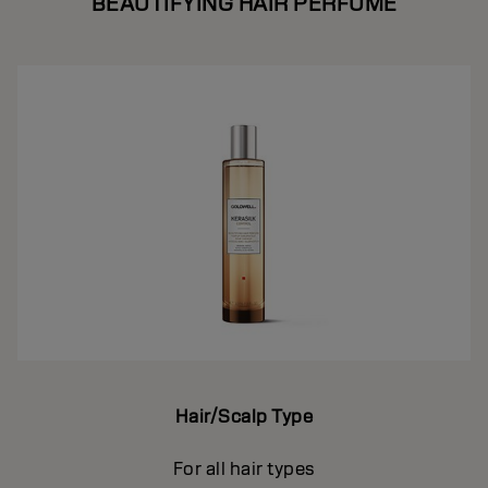
BEAUTIFYING HAIR PERFUME
Hair/Scalp Type
For all hair types