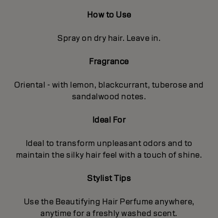
How to Use
Spray on dry hair. Leave in.
Fragrance
Oriental - with lemon, blackcurrant, tuberose and
sandalwood notes.
Ideal For
Ideal to transform unpleasant odors and to
maintain the silky hair feel with a touch of shine.
Stylist Tips
Use the Beautifying Hair Perfume anywhere,
anytime for a freshly washed scent.