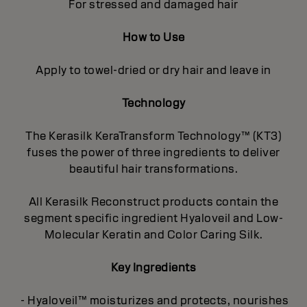
For stressed and damaged hair
How to Use
Apply to towel-dried or dry hair and leave in
Technology
The Kerasilk KeraTransform Technology™ (KT3)
fuses the power of three ingredients to deliver
beautiful hair transformations.
All Kerasilk Reconstruct products contain the
segment specific ingredient Hyaloveil and Low-
Molecular Keratin and Color Caring Silk.
Key Ingredients
- Hyaloveil™ moisturizes and protects, nourishes