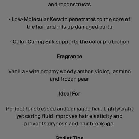
and reconstructs
- Low-Molecular Keratin penetrates to the core of
the hair and fills up damaged parts
- Color Caring Silk supports the color protection
Fragrance
Vanilla - with creamy woody amber, violet, jasmine
and frozen pear
Ideal For
Perfect for stressed and damaged hair. Lightweight
yet caring fluid improves hair elasticity and
prevents dryness and hair breakage.
Stylist Tips