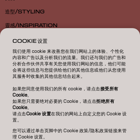
造型/STYLING
靈感/INSPIRATION
教育/EDUCATION
COOKIE 设置
我们使用 cookie 来改善您在我们网站上的体验、个性化
關於我們/ABOUT
内容和广告以及分析我们的流量。我们还与我们的广告和
分析合作伙伴共享有关您使用我们网站的信息，他们可能
成為合作夥伴
会将这些信息与您提供给他们的其他信息或他们从您使用
其服务时收集的其他信息结合起来。
聯絡我們
如果您同意使用我们的所有 cookie，请点击
接受所有
Cookie
。
如果您只需要绝对必要的 Cookie，请点击
拒绝所有
Imprint
Privacy Policy
Cookie Policy
Terms Of Use
Cookie
。
Accessibility
请点击
Cookie 设置
在我们的网站上自定义您的 Cookie 设
置。
您可以通过单击页脚中的 Cookie 政策/隐私政策链接来管
TW | Chinese (Traditional)
理 Cookie 设置。