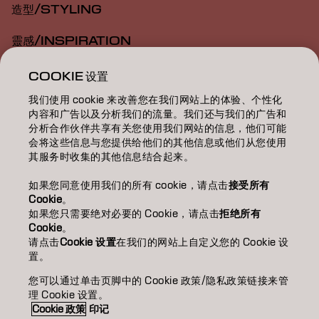
造型/STYLING
靈感/INSPIRATION
教育/EDUCATION
COOKIE 设置
我们使用 cookie 来改善您在我们网站上的体验、个性化
關於我們/ABOUT
内容和广告以及分析我们的流量。我们还与我们的广告和
分析合作伙伴共享有关您使用我们网站的信息，他们可能
成為合作夥伴
会将这些信息与您提供给他们的其他信息或他们从您使用
其服务时收集的其他信息结合起来。
聯絡我們
如果您同意使用我们的所有 cookie，请点击
接受所有
Cookie
。
如果您只需要绝对必要的 Cookie，请点击
拒绝所有
Imprint
Privacy Policy
Cookie Policy
Terms Of Use
Cookie
。
Accessibility
请点击
Cookie 设置
在我们的网站上自定义您的 Cookie 设
置。
您可以通过单击页脚中的 Cookie 政策/隐私政策链接来管
TW | Chinese (Traditional)
理 Cookie 设置。
Cookie 政策
印记