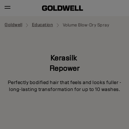
Goldwell
Education
Volume Blow-Dry Spray
Kerasilk
Repower
Perfectly bodified hair that feels and looks fuller -
long-lasting transformation for up to 10 washes.