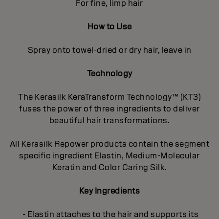
For fine, limp hair
How to Use
Spray onto towel-dried or dry hair, leave in
Technology
The Kerasilk KeraTransform Technology™ (KT3)
fuses the power of three ingredients to deliver
beautiful hair transformations.
All Kerasilk Repower products contain the segment
specific ingredient Elastin, Medium-Molecular
Keratin and Color Caring Silk.
Key Ingredients
- Elastin attaches to the hair and supports its