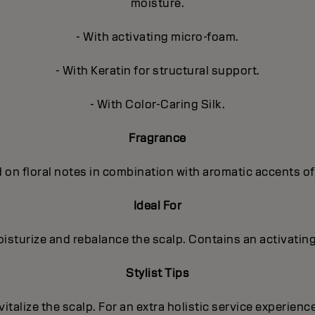
moisture.
- With activating micro-foam.
- With Keratin for structural support.
- With Color-Caring Silk.
Fragrance
 on floral notes in combination with aromatic accents o
Ideal For
oisturize and rebalance the scalp. Contains an activatin
Stylist Tips
italize the scalp. For an extra holistic service experienc