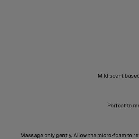
Mild scent based
Perfect to m
Massage only gently. Allow the micro-foam to rev