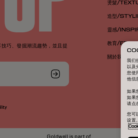
燙髮/TEXT
造型/STYL
靈感/INSPI
教育/EDUC
享技巧、發掘潮流趨勢，並且提
CO
關於我們/A
我们
以及
您使
他信
如果
如果
请点
lity
您可以
设置
Coo
Goldwell is part of