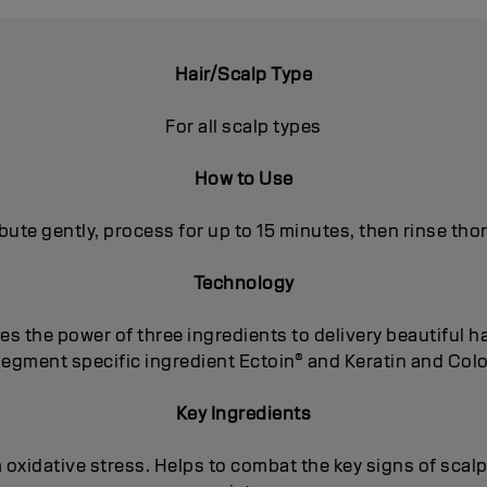
Hair/Scalp Type
For all scalp types
How to Use
bute gently, process for up to 15 minutes, then rinse thor
Technology
 the power of three ingredients to delivery beautiful hai
segment specific ingredient Ectoin® and Keratin and Color
Key Ingredients
m oxidative stress. Helps to combat the key signs of scalp