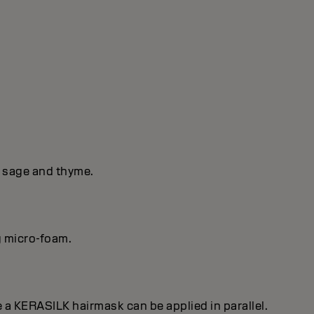
f sage and thyme.
g micro-foam.
e a KERASILK hairmask can be applied in parallel.