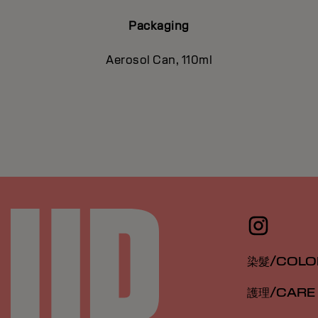
Packaging
Aerosol Can, 110ml
染髮/COLO
護理/CARE