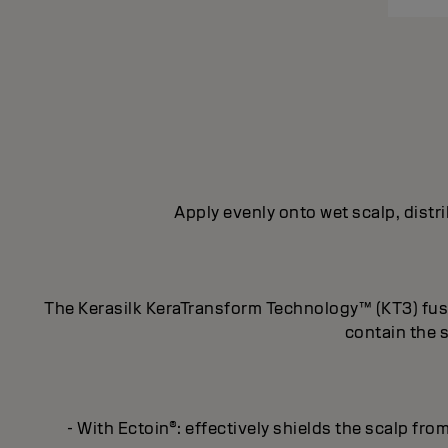
Apply evenly onto wet scalp, distri
The Kerasilk KeraTransform Technology™ (KT3) fuses
contain the 
- With Ectoin®: effectively shields the scalp fro