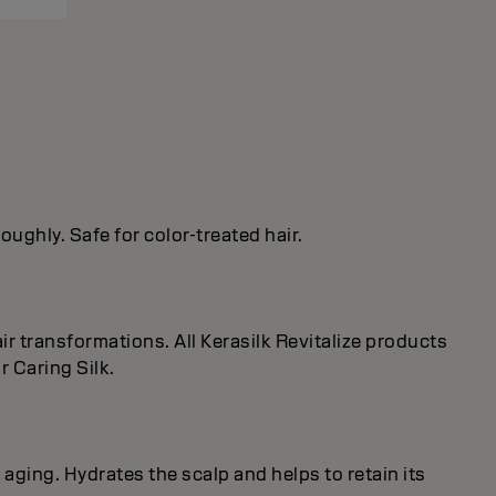
oughly. Safe for color-treated hair.
r transformations. All Kerasilk Revitalize products
 Caring Silk.
 aging. Hydrates the scalp and helps to retain its