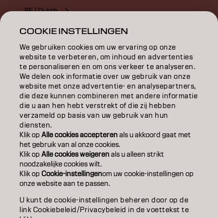
BE | Dutch
COOKIE INSTELLINGEN
We gebruiken cookies om uw ervaring op onze
Goldwell is part of
website te verbeteren, om inhoud en advertenties
te personaliseren en om ons verkeer te analyseren.
We delen ook informatie over uw gebruik van onze
website met onze advertentie- en analysepartners,
die deze kunnen combineren met andere informatie
die u aan hen hebt verstrekt of die zij hebben
Select
verzameld op basis van uw gebruik van hun
your
diensten.
Africa
location:
Klik op
Alle cookies accepteren
als u akkoord gaat met
het gebruik van al onze cookies.
Klik op
Alle cookies weigeren
als u alleen strikt
Asia
noodzakelijke cookies wilt.
Klik op
Cookie-instellingen
om uw cookie-instellingen op
onze website aan te passen.
Europe
U kunt de cookie-instellingen beheren door op de
link Cookiebeleid/Privacybeleid in de voettekst te