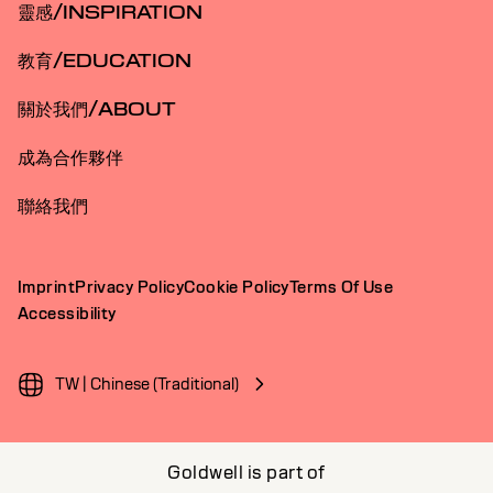
靈感/INSPIRATION
教育/EDUCATION
關於我們/ABOUT
成為合作夥伴
聯絡我們
Imprint
Privacy Policy
Cookie Policy
Terms Of Use
Accessibility
TW | Chinese (Traditional)
Goldwell is part of