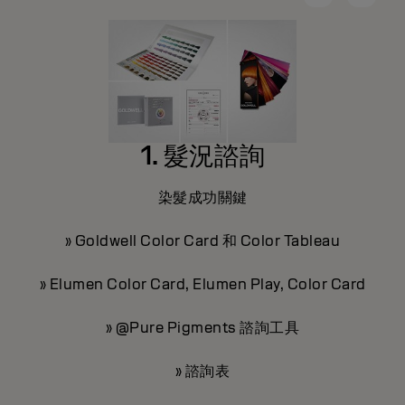
1. 髮況諮詢
染髮成功關鍵
» Goldwell Color Card 和 Color Tableau
»
» Elumen Color Card, Elumen Play, Color Card
» @Pure Pigments 諮詢工具
» 諮詢表