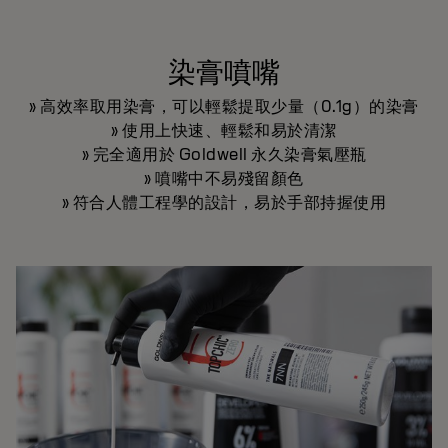
染膏噴嘴
» 高效率取用染膏，可以輕鬆提取少量（0.1g）的染膏
» 使用上快速、輕鬆和易於清潔
» 完全適用於 Goldwell 永久染膏氣壓瓶
» 噴嘴中不易殘留顏色
» 符合人體工程學的設計，易於手部持握使用