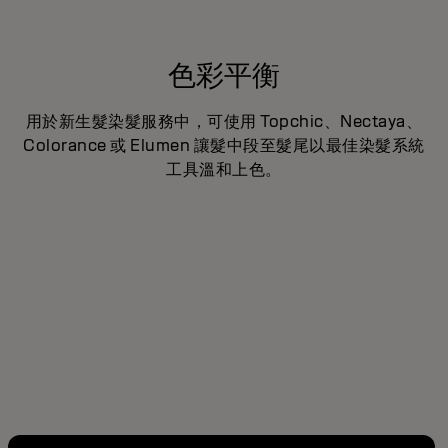
色彩平衡
l
用於新生髮染髮服務中，可使用 Topchic、Nectaya、
Colorance 或 Elumen 讓髮中段至髮尾以最佳染髮系統
工具溫和上色。
為您