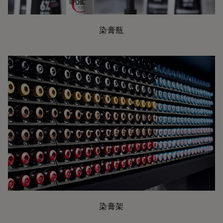
染膏瓶
染膏架